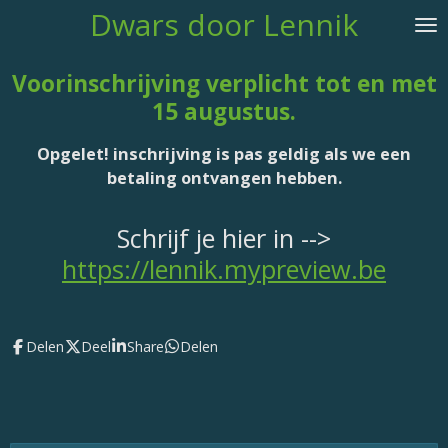
Dwars door Lennik
Ga
direct
naar
Voorinschrijving verplicht tot en met
de
15 augustus.
hoofdinhoud
Opgelet!
inschrijving
is pas geldig als we een
betaling ontvangen hebben.
Schrijf je hier in -->
https://lennik.mypreview.be
Delen
Deel
Share
Delen