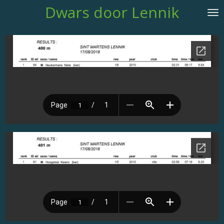
Dwars door Lennik
Ga
direct
naar
de
hoofdinhoud