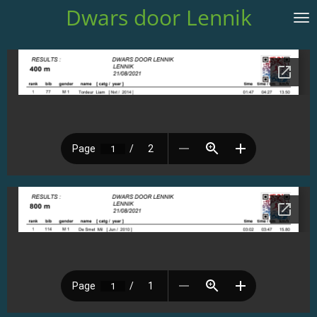
Dwars door Lennik
Ga
direct
naar
de
hoofdinhoud